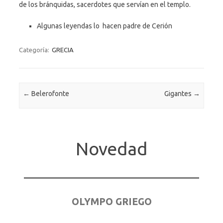
de los bránquidas, sacerdotes que servían en el templo.
Algunas leyendas lo hacen padre de Cerión
Categoría:
GRECIA
Navegación de entradas
←
Belerofonte
Gigantes
→
Novedad
OLYMPO GRIEGO